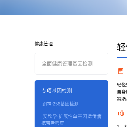
健康管理
轻
全面健康管理基因检测
轻悦
专项基因检测
自身
减脂
·
跑神·258基因检测
·
安欣孕·扩展性单基因遗传病
携带者筛查
1、