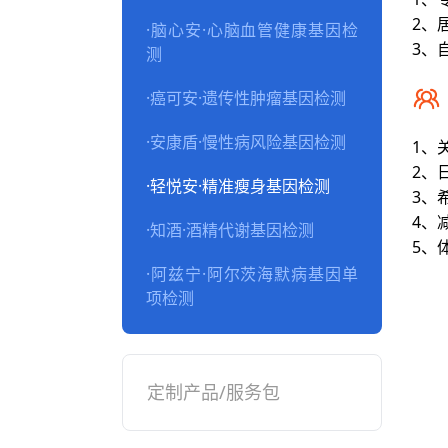
2、
·
脑心安·心脑血管健康基因检
3、
测
·
癌可安·遗传性肿瘤基因检测
·
安康盾·慢性病风险基因检测
1、
2、
·
轻悦安·精准瘦身基因检测
3、
4、
·
知酒·酒精代谢基因检测
5、
·
阿兹宁·阿尔茨海默病基因单
项检测
定制产品/服务包