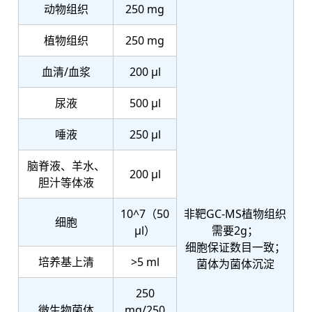
动物组织
250 mg
植物组织
250 mg
血清/血浆
200 μl
尿液
500 μl
唾液
250 μl
脑脊液、羊水、
200 μl
胆汁等体液
10^7（50
非靶GC-MS植物组织
细胞
μl）
需要2g；
细胞保证数目一致；
培养基上清
>5 ml
菌体为菌体沉淀
250
微生物菌体
mg/250