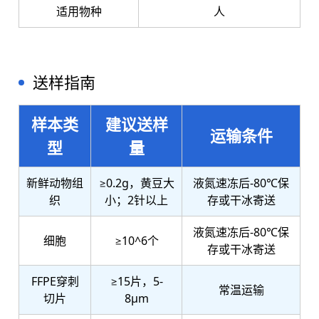
适用物种
人
送样指南
样本类
建议送样
运输条件
型
量
新鲜动物组
≥0.2g，黄豆大
液氮速冻后-80℃保
织
小；2针以上
存或干冰寄送
液氮速冻后-80℃保
细胞
≥10^6个
存或干冰寄送
FFPE穿刺
≥15片，5-
常温运输
切片
8μm