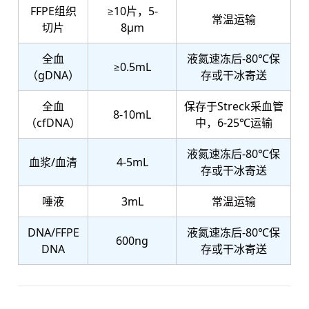
FFPE组织
≥10片，5-
常温运输
切片
8μm
全血
液氮速冻后-80℃保
≥0.5mL
（gDNA）
存或干冰寄送
全血
保存于Streck采血管
8-10mL
（cfDNA）
中，6-25℃运输
液氮速冻后-80℃保
血浆/血清
4-5mL
存或干冰寄送
唾液
3mL
常温运输
DNA/FFPE
液氮速冻后-80℃保
600ng
DNA
存或干冰寄送